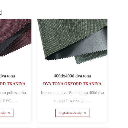
i
dva tona
400dx400d dva tona
ORD TKANINA
DVA TONA OXFORD TKANINA
Ime otopina dvorišta obojena 400d dva
s PVC......
tona poliesterskog......
etalje
Pogledajte detalje