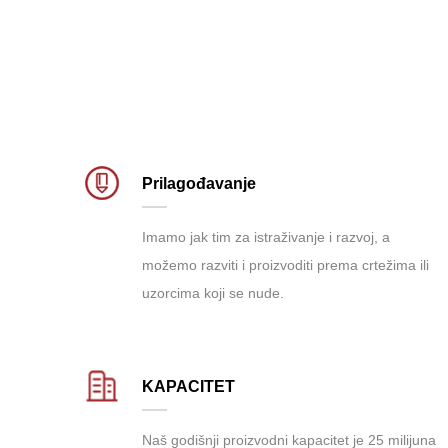
Prilagođavanje
Imamo jak tim za istraživanje i razvoj, a
možemo razviti i proizvoditi prema crtežima ili
uzorcima koji se nude.
KAPACITET
Naš godišnji proizvodni kapacitet je 25 milijuna