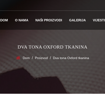
DOM
O NAMA
NAŠI PROIZVODI
GALERIJA
VIJESTI
DVA TONA OXFORD TKANINA
/
/
Dom
Proizvod
Dva tona Oxford tkanina