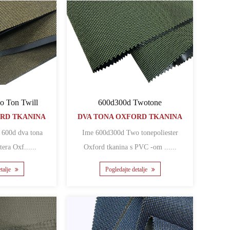
o Ton Twill
600d300d Twotone
ORD TKANINA
DVA TONA OXFORD TKANINA
Ime 600d300d Two tonepoliester
tera Oxf......
Oxford tkanina s PVC -om ......
etalje
Pogledajte detalje