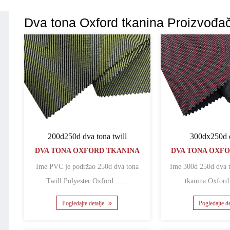
Dva tona Oxford tkanina Proizvođač
200d250d dva tona twill
300dx250d 
DVA TONA OXFORD TKANINA
DVA TONA OXF
Ime PVC je podržao 250d dva tona
Ime 300d 250d dva tona poliesterska
Twill Polyester Oxford ......
tkanina Oxford 
Pogledajte detalje
Pogledajte d