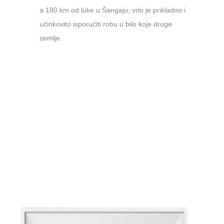
a 180 km od luke u Šangaju, vrlo je prikladno i
učinkovito isporučiti robu u bilo koje druge
zemlje.