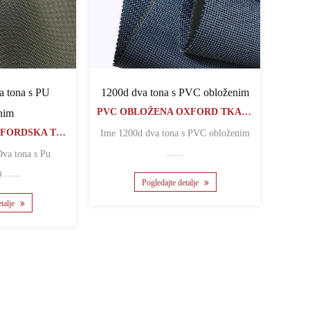
1200d dva tona s PVC obloženim
 tona s PU
PVC OBLOŽENA OXFORD TKANINA
nim
PU OBLOŽENA OXFORDSKA TKANINA
Ime 1200d dva tona s PVC obloženim
......
obloženim ......
Pogledajte detalje
etalje