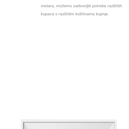
metara, možemo zadovoljiti potrebe različitih
kupaca s različitim količinama kupnje.