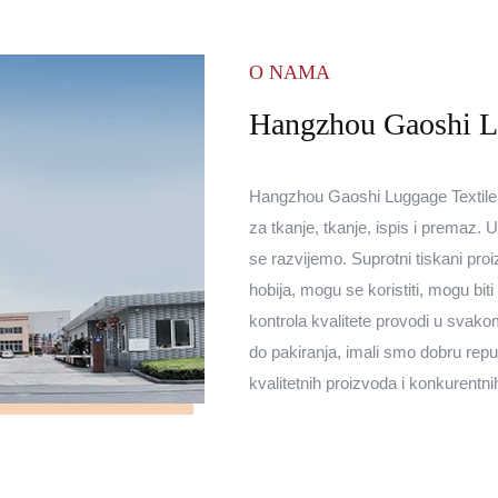
O NAMA
Hangzhou Gaoshi Lu
Hangzhou Gaoshi Luggage Textile Co
za tkanje, tkanje, ispis i premaz.
se razvijemo. Suprotni tiskani proi
hobija, mogu se koristiti, mogu bit
kontrola kvalitete provodi u svakom
do pakiranja, imali smo dobru rep
kvalitetnih proizvoda i konkurentni