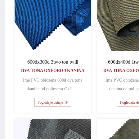
600dx300d 3two ton twill
600dx400d 1tw
DVA TONA OXFORD TKANINA
DVA TONA OXF
Ime PVC obložena 600d dva tona
Ime PVC obložena 600d dva tona
tkanina od poliestera Oxf......
tkanina od polies
Pogledajte detalje
Pogledajte d