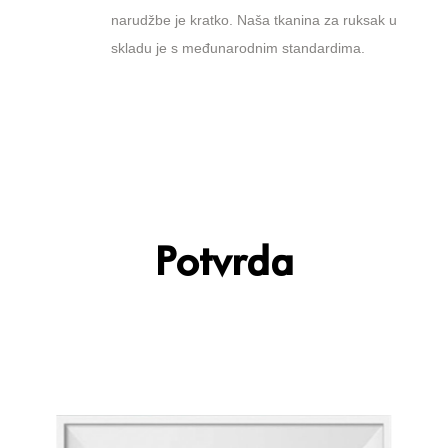
narudžbe je kratko. Naša tkanina za ruksak u
skladu je s međunarodnim standardima.
Potvrda