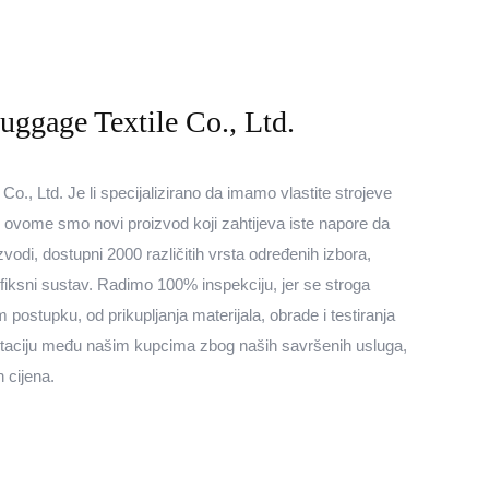
ggage Textile Co., Ltd.
., Ltd. Je li specijalizirano da imamo vlastite strojeve
 U ovome smo novi proizvod koji zahtijeva iste napore da
zvodi, dostupni 2000 različitih vrsta određenih izbora,
i fiksni sustav. Radimo 100% inspekciju, jer se stroga
 postupku, od prikupljanja materijala, obrade i testiranja
utaciju među našim kupcima zbog naših savršenih usluga,
h cijena.