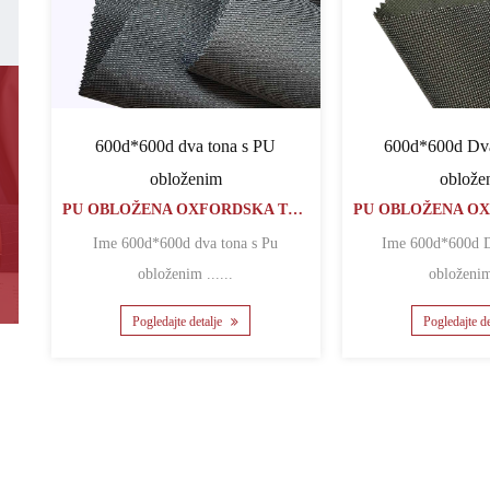
600d*600d dva tona s PU
600d*600d Dva
obloženim
oblože
PU OBLOŽENA OXFORDSKA TKANINA
Ime 600d*600d dva tona s Pu
Ime 600d*600d Dva tona s Pu
obloženim ......
Pogledajte detalje
Pogledajte d