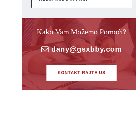
Kako Vam Možemo Pomoći?
dany@gsxbby.com
KONTAKTIRAJTE US