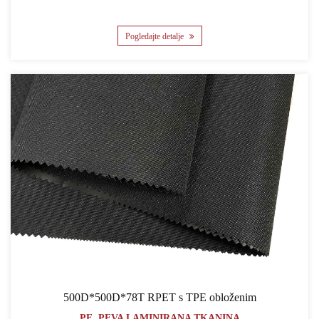
Pogledajte detalje
500D*500D*78T RPET s TPE obloženim
PE, PEVA LAMINIRANA TKANINA