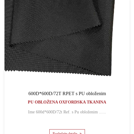
600D*600D/72T RPET s PU obloženim
PU OBLOŽENA OXFORDSKA TKANINA
Ime 600d*600D/72t Ref. s Pu obloženim ......
Pogledajte detalje