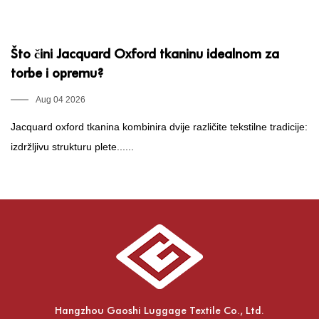
Što čini Jacquard Oxford tkaninu idealnom za
Š
torbe i opremu?
o
Aug 04 2026
Jacquard oxford tkanina kombinira dvije različite tekstilne tradicije:
Št
izdržljivu strukturu plete......
ko
Hangzhou Gaoshi Luggage Textile Co., Ltd.