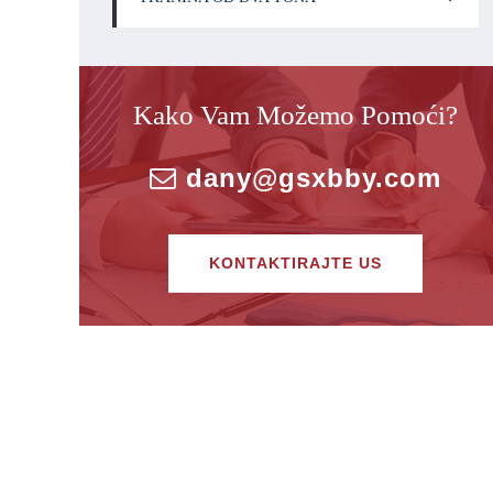
Kako Vam Možemo Pomoći?
dany@gsxbby.com
KONTAKTIRAJTE US