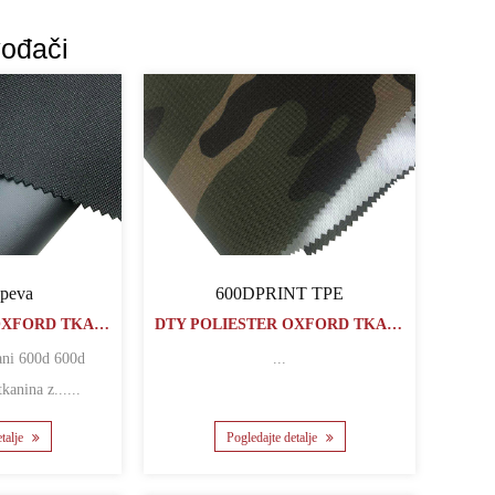
vođači
 peva
600DPRINT TPE
DTY POLIESTER OXFORD TKANINA
DTY POLIESTER OXFORD TKANINA
...
kanina z......
etalje
Pogledajte detalje