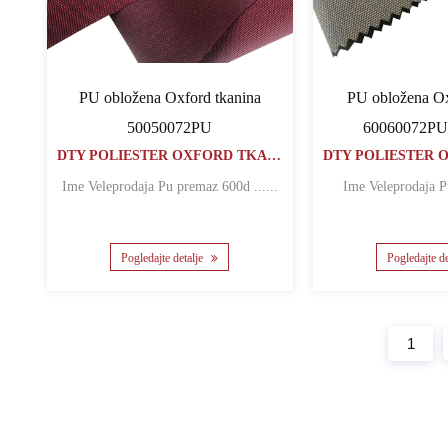
PU obložena Oxford tkanina
PU obložena Ox
50050072PU
60060072P
DTY POLIESTER OXFORD TKANINA
Ime Veleprodaja Pu premaz 600d ......
Pogledajte detalje
Pogledajte d
1