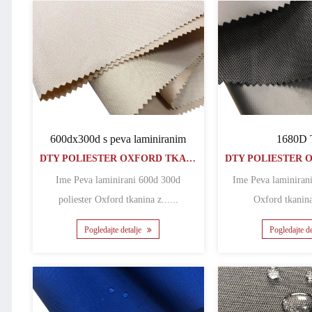
600dx300d s peva laminiranim
1680D
DTY POLIESTER OXFORD TKANINA
Ime Peva laminirani 600d 300d
Ime Peva laminirani 1680. poliester
poliester Oxford tkanina z......
Oxford tkanina 
Pogledajte detalje
Pogledajte d