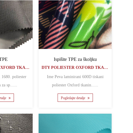
 TPE
Ispišite TPE za školjku
DTY POLIESTER OXFORD TKANINA
DTY POLIESTER OXFORD TKANINA
Ime Peva laminirani 600D tiskani
za sp......
poliester Oxford tkanin......
etalje
Pogledajte detalje