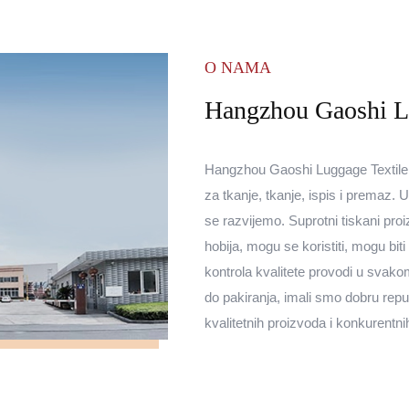
O NAMA
Hangzhou Gaoshi Lu
Hangzhou Gaoshi Luggage Textile Co
za tkanje, tkanje, ispis i premaz.
se razvijemo. Suprotni tiskani proi
hobija, mogu se koristiti, mogu bit
kontrola kvalitete provodi u svakom
do pakiranja, imali smo dobru rep
kvalitetnih proizvoda i konkurentni