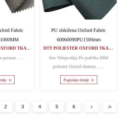
ford Fabric
PU obložena Oxford Fabric
U1000MM
60060090PU1500mm
DTY POLIESTER OXFORD TKANINA
DTY POLIESTER OXFORD TKANINA
Ime Veleprodaja Pu premaz ......
Ime Veleprodaja Pu podrška 600d
poliester Oxford tkanina ......
etalje
Pogledajte detalje
2
3
4
5
6
›
››