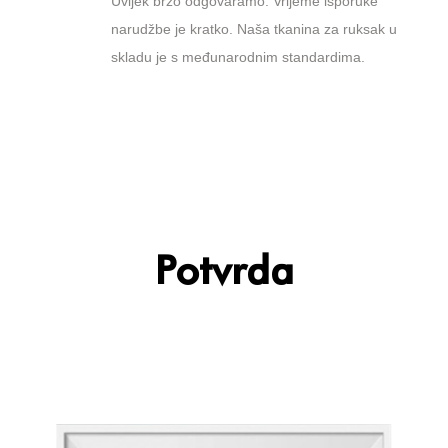
Uvijek brzo odgovaramo. Vrijeme isporuke
narudžbe je kratko. Naša tkanina za ruksak u
skladu je s međunarodnim standardima.
Potvrda