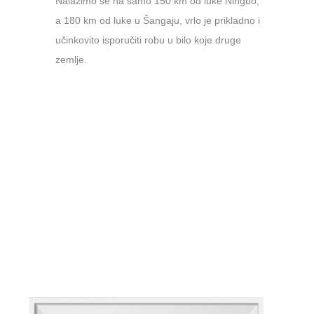
Nalazimo se na samo 150 km od luke Ningbo,
a 180 km od luke u Šangaju, vrlo je prikladno i
učinkovito isporučiti robu u bilo koje druge
zemlje.