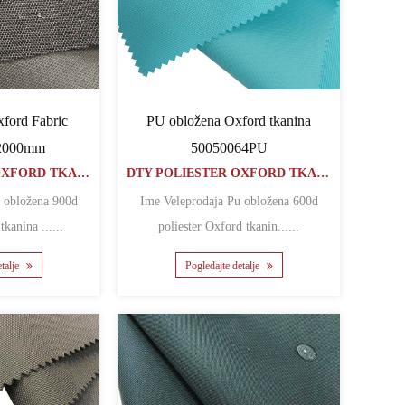
ford Fabric
PU obložena Oxford tkanina
2000mm
50050064PU
DTY POLIESTER OXFORD TKANINA
DTY POLIESTER OXFORD TKANINA
Ime Veleprodaja Pu obložena 600d
poliester Oxford tkanina ......
poliester Oxford tkanin......
etalje
Pogledajte detalje