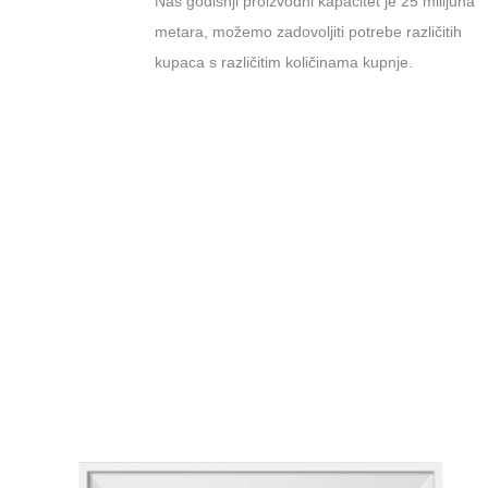
Naš godišnji proizvodni kapacitet je 25 milijuna
metara, možemo zadovoljiti potrebe različitih
kupaca s različitim količinama kupnje.