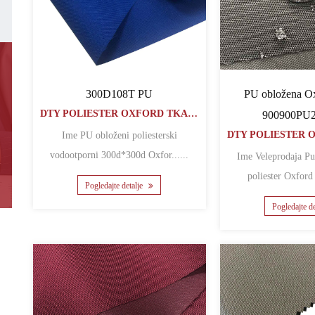
300D108T PU
PU obložena Ox
DTY POLIESTER OXFORD TKANINA
900900PU
Ime PU obloženi poliesterski
vodootporni 300d*300d Oxfor......
Ime Veleprodaja Pu obložena 900d
Pogledajte detalje
Pogledajte d