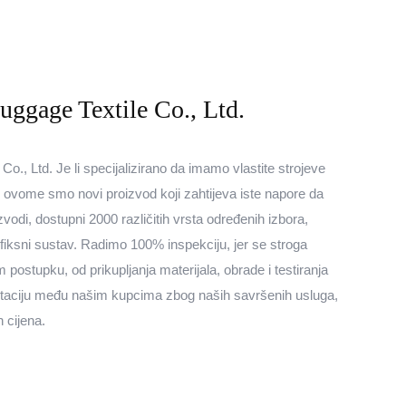
ggage Textile Co., Ltd.
., Ltd. Je li specijalizirano da imamo vlastite strojeve
 U ovome smo novi proizvod koji zahtijeva iste napore da
zvodi, dostupni 2000 različitih vrsta određenih izbora,
i fiksni sustav. Radimo 100% inspekciju, jer se stroga
 postupku, od prikupljanja materijala, obrade i testiranja
utaciju među našim kupcima zbog naših savršenih usluga,
h cijena.