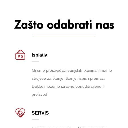
Zašto odabrati nas
Isplativ
Mi smo proizvođači vanjskih tkanina i imamo
strojeve za tkanje, tkanje, ispis i premaz.
Dakle, možemo izravno ponuditi cijenu i
proizvod
SERVIS