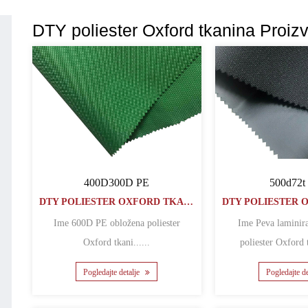
DTY poliester Oxford tkanina Proiz
400D300D PE
500d72t
DTY POLIESTER OXFORD TKANINA
Ime 600D PE obložena poliester
Ime Peva laminirani 600d 600d
Oxford tkani......
poliester Oxford t
Pogledajte detalje
Pogledajte d