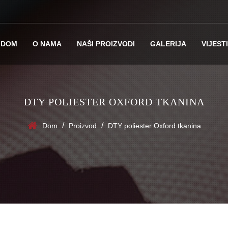
DOM
O NAMA
NAŠI PROIZVODI
GALERIJA
VIJESTI
DTY POLIESTER OXFORD TKANINA
/
/
Dom
Proizvod
DTY poliester Oxford tkanina