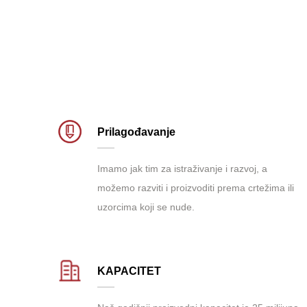
Prilagođavanje
Imamo jak tim za istraživanje i razvoj, a
možemo razviti i proizvoditi prema crtežima ili
uzorcima koji se nude.
KAPACITET