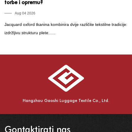
torbe i opremu?
o
Aug 04 2026
Jacquard oxford tkanina kombinira dvije različite tekstilne tradicije:
Št
izdržljivu strukturu plete......
ko
Hangzhou Gaoshi Luggage Textile Co., Ltd.
Gontaktirati nas