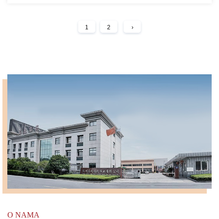
1
2
›
O NAMA