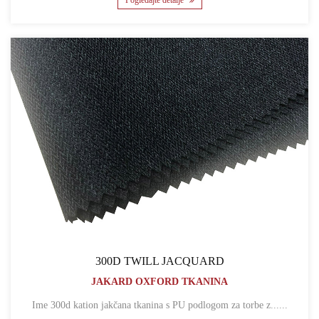
Pogledajte detalje
300D TWILL JACQUARD
JAKARD OXFORD TKANINA
Ime 300d kation jakčana tkanina s PU podlogom za torbe z......