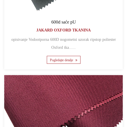
600d saće pU
JAKARD OXFORD TKANINA
opisivanje Vodootporna 600D nogometni uzorak ripstop poliester
Oxford tka......
Pogledajte detalje